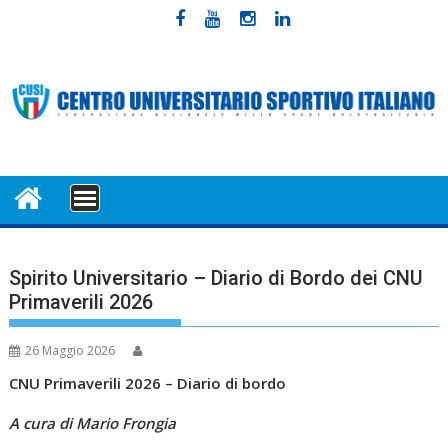
Skip
to
content
MENU
Spirito Universitario – Diario di Bordo dei CNU
Primaverili 2026
26 Maggio 2026
CNU Primaverili 2026 – Diario di bordo
A cura di Mario Frongia