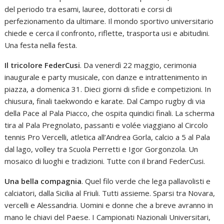
del periodo tra esami, lauree, dottorati e corsi di
perfezionamento da ultimare. Il mondo sportivo universitario
chiede e cerca il confronto, riflette, trasporta usi e abitudini.
Una festa nella festa.
Il tricolore FederCusi
. Da venerdì 22 maggio, cerimonia
inaugurale e party musicale, con danze e intrattenimento in
piazza, a domenica 31. Dieci giorni di sfide e competizioni. In
chiusura, finali taekwondo e karate. Dal Campo rugby di via
della Pace al Pala Piacco, che ospita quindici finali. La scherma
tira al Pala Pregnolato, passanti e volée viaggiano al Circolo
tennis Pro Vercelli, atletica all’Andrea Gorla, calcio a 5 al Pala
dal lago, volley tra Scuola Perretti e Igor Gorgonzola. Un
mosaico di luoghi e tradizioni. Tutte con il brand FederCusi.
Una bella compagnia
. Quel filo verde che lega pallavolisti e
calciatori, dalla Sicilia al Friuli. Tutti assieme. Sparsi tra Novara,
vercelli e Alessandria. Uomini e donne che a breve avranno in
mano le chiavi del Paese. I Campionati Nazionali Universitari,