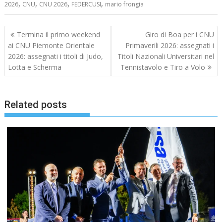
,
,
,
,
2026
CNU
CNU 2026
FEDERCUSI
mario frongia
Navigazione
Termina il primo weekend
Giro di Boa per i CNU
articoli
ai CNU Piemonte Orientale
Primaverili 2026: assegnati i
2026: assegnati i titoli di Judo,
Titoli Nazionali Universitari nel
Lotta e Scherma
Tennistavolo e Tiro a Volo
Related posts