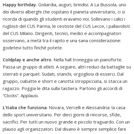
Happy birthday.
Goliardia, auguri, brindisi. A La Bussola, uno
dei diversi alberghi che ospitano il pianeta universitario, ci si
ricorda di quando gli studenti eravamo noi. Sollevano i calici i
rugbisti del CUS Parma, le cestiste del CUS Lecce, i pallavolisti
del CUS Milano. Dirigenti, tecnici, medici e accompagnatori
osservano, a metà tra il rapito e una sana considerazione:
godetevi tutto finché potete.
Coldplay e anche altro
. Nella hall troneggia un pianoforte.
Passa un gruppo di atleti. A seguire, altri reduci da battaglie su
sterrati e parquet. Sudati, stanchi, orgogliosi di esserci. Dal
gruppo, ciabatte e short e canotta stroppicciata, si stacca un
ragazzo. Poggia le dita sulla tastiera. Partono gli accordi di
“Clocks”. Applausi.
L’Italia che funziona
. Novara, Vercelli e Alessandria: la casa
dello sport universitario. Per dieci giorni di rincorse, sfide,
sacrifici. Per tutti un nuovo grande e piccolo traguardo. Con un
plauso agli organizzatori. Dal divano è sempre semplice fare