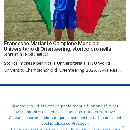
Francesco Mariani è Campione Mondiale
Universitario di Orienteering: storico oro nella
Sprint ai FISU WUC
Storica impresa per l’Italia Universitaria ai FISU World
University Championship di Orienteering 2026. A Vila Real,...
FederCUSI: Federazione Italiana dello Sport Universitario - Via
Questo sito utilizza cookie per le proprie funzionalità e per
Angelo Brofferio, 7 - 00195 Roma - C.F. 80109270589
inviarti pubblicità e servizi in linea con le tue preferenze.
Se vuoi saperne di più o negare il consenso a tutti o ad alcuni
cookie Clicca su Prosegui.
Scorrendo questa pagina, cliccando Prosegui o su qualunque