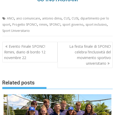
,
,
,
,
,
ANCI
anci comunicare
antonio dima
CUS
CUSI
dipartimento per lo
,
,
,
,
,
,
sport
Progetto SPONC!
rimini
SPONC!
sport governo
sport inclusivo
Sport Universitario
Navigazione
Evento Finale SPONC!
La festa finale di SPONC!
articoli
Rimini, diario di bordo 12
celebra l’inclusività del
novembre 22
movimento sportivo
universitario
Related posts