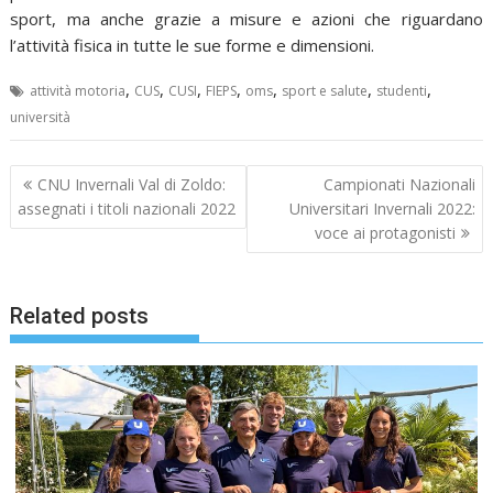
sport, ma anche grazie a misure e azioni che riguardano
l’attività fisica in tutte le sue forme e dimensioni.
,
,
,
,
,
,
,
attività motoria
CUS
CUSI
FIEPS
oms
sport e salute
studenti
università
Navigazione
CNU Invernali Val di Zoldo:
Campionati Nazionali
articoli
assegnati i titoli nazionali 2022
Universitari Invernali 2022:
voce ai protagonisti
Related posts