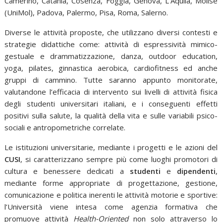
Camerino, Catania, Cosenza, Foggia, Genova, L’Aquila, Molise
(UniMol), Padova, Palermo, Pisa, Roma, Salerno.
Diverse le attività proposte, che utilizzano diversi contesti e
strategie didattiche come: attività di espressività mimico-
gestuale e drammatizzazione, danza, outdoor education,
yoga, pilates, ginnastica aerobica, cardiofitness ed anche
gruppi di cammino. Tutte saranno appunto monitorate,
valutandone l’efficacia di intervento sui livelli di attività fisica
degli studenti universitari italiani, e i conseguenti effetti
positivi sulla salute, la qualità della vita e sulle variabili psico-
sociali e antropometriche correlate.
Le istituzioni universitarie, mediante i progetti e le azioni del
CUSI
, si caratterizzano sempre più come luoghi promotori di
cultura e benessere dedicati a
studenti
e
dipendenti
,
mediante forme appropriate di progettazione, gestione,
comunicazione e politica inerenti le attività motorie e sportive:
l’Università viene intesa come agenzia formativa che
promuove attività
Health-Oriented
non solo attraverso lo