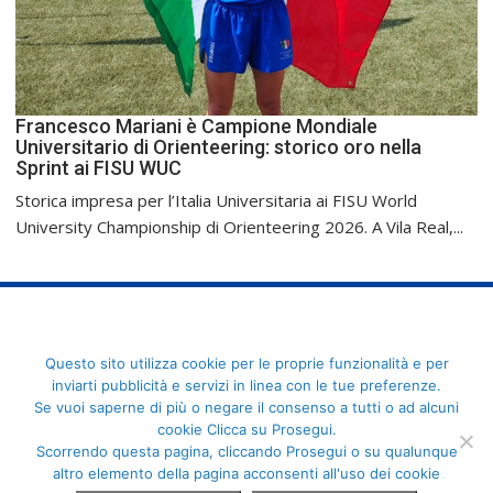
Francesco Mariani è Campione Mondiale
Universitario di Orienteering: storico oro nella
Sprint ai FISU WUC
Storica impresa per l’Italia Universitaria ai FISU World
University Championship di Orienteering 2026. A Vila Real,...
FederCUSI: Federazione Italiana dello Sport Universitario - Via
Questo sito utilizza cookie per le proprie funzionalità e per
Angelo Brofferio, 7 - 00195 Roma - C.F. 80109270589
inviarti pubblicità e servizi in linea con le tue preferenze.
Se vuoi saperne di più o negare il consenso a tutti o ad alcuni
cookie Clicca su Prosegui.
Scorrendo questa pagina, cliccando Prosegui o su qualunque
altro elemento della pagina acconsenti all'uso dei cookie