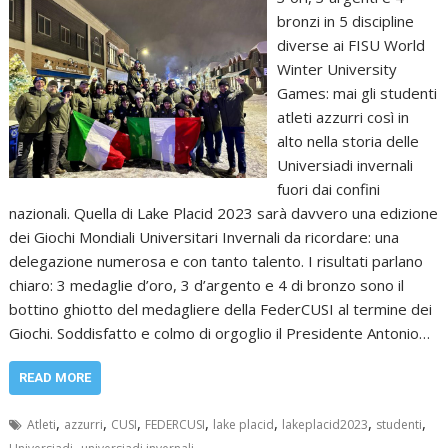
bronzi in 5 discipline
diverse ai FISU World
Winter University
Games: mai gli studenti
atleti azzurri così in
alto nella storia delle
Universiadi invernali
fuori dai confini
nazionali. Quella di Lake Placid 2023 sarà davvero una edizione
dei Giochi Mondiali Universitari Invernali da ricordare: una
delegazione numerosa e con tanto talento. I risultati parlano
chiaro: 3 medaglie d’oro, 3 d’argento e 4 di bronzo sono il
bottino ghiotto del medagliere della FederCUSI al termine dei
Giochi. Soddisfatto e colmo di orgoglio il Presidente Antonio…
READ MORE
,
,
,
,
,
,
,
Atleti
azzurri
CUSI
FEDERCUSI
lake placid
lakeplacid2023
studenti
,