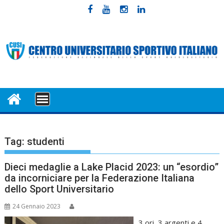
Skip
to
content
MENU
Tag:
studenti
Dieci medaglie a Lake Placid 2023: un “esordio”
da incorniciare per la Federazione Italiana
dello Sport Universitario
24 Gennaio 2023
3 ori, 3 argenti e 4