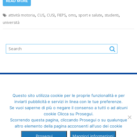
READ MORE
,
,
,
,
,
,
,
attività motoria
CUS
CUSI
FIEPS
oms
sport e salute
studenti
università
FederCUSI: Federazione Italiana dello Sport Universitario - Via
Questo sito utilizza cookie per le proprie funzionalità e per
Angelo Brofferio, 7 - 00195 Roma - C.F. 80109270589
inviarti pubblicità e servizi in linea con le tue preferenze.
Se vuoi saperne di più o negare il consenso a tutti o ad alcuni
cookie Clicca su Prosegui.
Scorrendo questa pagina, cliccando Prosegui o su qualunque
altro elemento della pagina acconsenti all'uso dei cookie
Prosegui
Maggiori informazioni