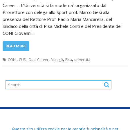
Career – L’Università si fa moderna” organizzato dal
Prorettore con delega allo Sport prof. Marco Gesi alla
presenza del Rettore Prof. Paolo Maria Mancarella, del
Sindaco della città di Pisa Michele Conti e del Presidente del
CONI Giovanni…
READ MORE
,
,
,
,
,
CONI
CUSI
Dual Career
Malagò
Pisa
università
FederCUSI: Federazione Italiana dello Sport Universitario - Via
Questo sito utilizza cookie per le proprie funzionalità e per