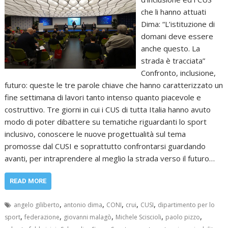
che li hanno attuati
Dima: “L’istituzione di
domani deve essere
anche questo. La
strada è tracciata”
Confronto, inclusione,
futuro: queste le tre parole chiave che hanno caratterizzato un
fine settimana di lavori tanto intenso quanto piacevole e
costruttivo. Tre giorni in cui i CUS di tutta Italia hanno avuto
modo di poter dibattere su tematiche riguardanti lo sport
inclusivo, conoscere le nuove progettualità sul tema
promosse dal CUSI e soprattutto confrontarsi guardando
avanti, per intraprendere al meglio la strada verso il futuro…
READ MORE
,
,
,
,
,
angelo giliberto
antonio dima
CONI
crui
CUSI
dipartimento per lo
,
,
,
,
,
sport
federazione
giovanni malagò
Michele Sciscioli
paolo pizzo