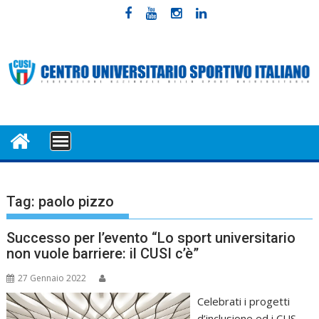
Skip
to
content
MENU
Tag:
paolo pizzo
Successo per l’evento “Lo sport universitario
non vuole barriere: il CUSI c’è”
27 Gennaio 2022
Celebrati i progetti
d’inclusione ed i CUS