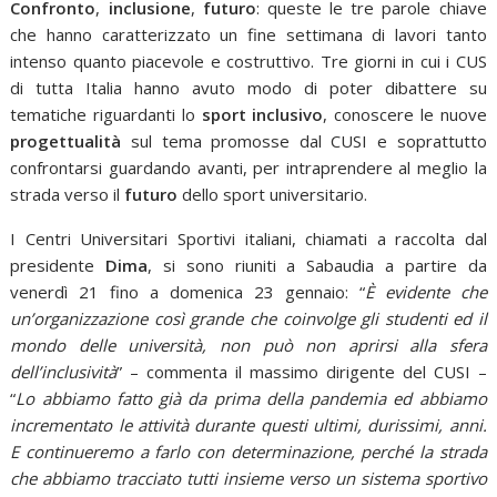
Confronto
,
inclusione
,
futuro
: queste le tre parole chiave
che hanno caratterizzato un fine settimana di lavori tanto
intenso quanto piacevole e costruttivo. Tre giorni in cui i CUS
di tutta Italia hanno avuto modo di poter dibattere su
tematiche riguardanti lo
sport inclusivo
, conoscere le nuove
progettualità
sul tema promosse dal CUSI e soprattutto
confrontarsi guardando avanti, per intraprendere al meglio la
strada verso il
futuro
dello sport universitario.
I Centri Universitari Sportivi italiani, chiamati a raccolta dal
presidente
Dima
, si sono riuniti a Sabaudia a partire da
venerdì 21 fino a domenica 23 gennaio: “
È evidente che
un’organizzazione così grande che coinvolge gli studenti ed il
mondo delle università, non può non aprirsi alla sfera
dell’inclusività
” – commenta il massimo dirigente del CUSI –
“
Lo abbiamo fatto già da prima della pandemia ed abbiamo
incrementato le attività durante questi ultimi, durissimi, anni.
E continueremo a farlo con determinazione, perché la strada
che abbiamo tracciato tutti insieme verso un sistema sportivo