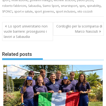
sport
federazione
giovanni malagò
Michele Sciscioli
paolo pizzo
,
,
,
,
,
,
roberto fabbricini
Sabaudia
Siamo Sport
smarstsport
spin
spinability
,
,
,
,
SPONC!
sport e salute
sport governo
sport inclusivo
vito cozzoli
Navigazione
Lo sport universitario non
Cordoglio per la scomparsa di
articoli
vuole barriere: proseguono i
Marco Nasciuti
lavori a Sabaudia
Related posts