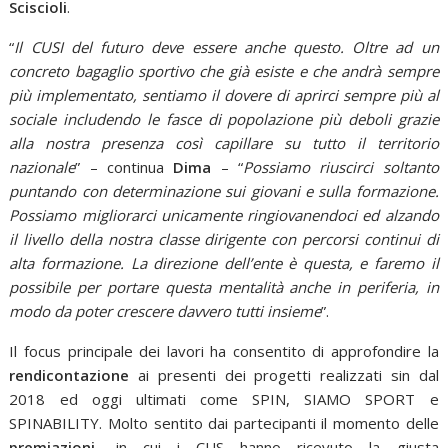
Sciscioli
.
“
Il CUSI del futuro deve essere anche questo. Oltre ad un
concreto bagaglio sportivo che già esiste e che andrà sempre
più implementato, sentiamo il dovere di aprirci sempre più al
sociale includendo le fasce di popolazione più deboli grazie
alla nostra presenza così capillare su tutto il territorio
nazionale
” – continua
Dima
– “
Possiamo riuscirci soltanto
puntando con determinazione sui giovani e sulla formazione.
Possiamo migliorarci unicamente ringiovanendoci ed alzando
il livello della nostra classe dirigente con percorsi continui di
alta formazione. La direzione dell’ente è questa, e faremo il
possibile per portare questa mentalità anche in periferia, in
modo da poter crescere davvero tutti insieme
”.
Il focus principale dei lavori ha consentito di approfondire la
rendicontazione
ai presenti dei progetti realizzati sin dal
2018 ed oggi ultimati come SPIN, SIAMO SPORT e
SPINABILITY. Molto sentito dai partecipanti il momento delle
premiazioni
, in cui i CUS hanno ricevuto la giusta