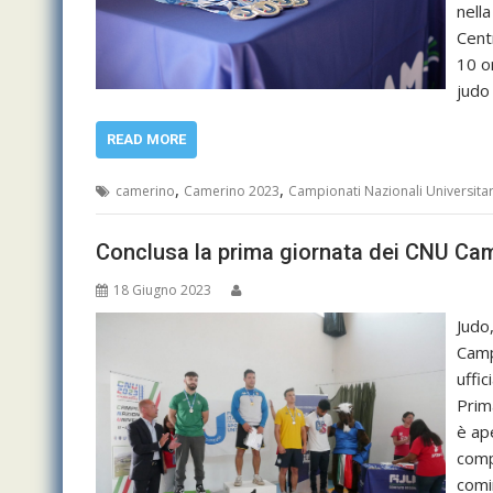
nella
Cent
10 or
judo
READ MORE
,
,
camerino
Camerino 2023
Campionati Nazionali Universitar
Conclusa la prima giornata dei CNU Ca
18 Giugno 2023
Judo
Camp
uffic
Prim
è ap
comp
comi