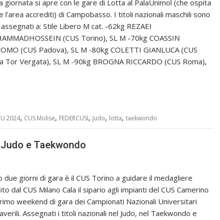
a giornata si apre con le gare di Lotta al PalaUnimol (che ospita
 l’area accrediti) di Campobasso. I titoli nazionali maschili sono
i assegnati a: Stile Libero M cat. -62kg REZAEI
AMMADHOSSEIN (CUS Torino), SL M -70kg COASSIN
OMO (CUS Padova), SL M -80kg COLETTI GIANLUCA (CUS
 Tor Vergata), SL M -90kg BROGNA RICCARDO (CUS Roma),
,
,
,
,
,
U 2024
CUS Molise
FEDERCUSI
judo
lotta
taekwondo
i Judo e Taekwondo
 due giorni di gara è il CUS Torino a guidare il medagliere
ito dal CUS Milano Cala il sipario agli impianti del CUS Camerino
primo weekend di gara dei Campionati Nazionali Universitari
verili. Assegnati i titoli nazionali nel Judo, nel Taekwondo e