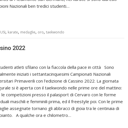
ioni Nazionali ben tredici studenti…
,
,
,
,
USI
karate
medaglie
oro
taekwondo
ssino 2022
tudenti atleti sfilano con la fiaccola della pace in città Sono
cialmente iniziati i settantacinquesimi Campionati Nazionali
ersitari Primaverili con l’edizione di Cassino 2022. La giornata
gurale si è aperta con il taekwondo nelle prime ore del mattino:
ia le competizioni presso il palasport di Cervaro con le forme
iduali maschili e femminili prima, ed il freestyle poi. Con le prime
glie assegnate tornano gli abbracci di gioia tra le centinaia di
’impianto. A qualche ora e chilometro…