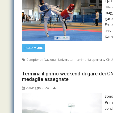
il pr
nazi
magg
gare
Frees
univ
Kath
READ MORE
,
,
Campionati Nazionali Universitari
cerimonia apertura
CNU
Termina il primo weekend di gare dei CN
medaglie assegnate
20 Maggio 2024
Sono 
Prima
conc