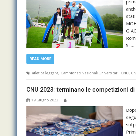
prim
anche
stat
MOH
GIAC
Roma
SL…
READ MORE
,
,
,
atletica leggera
Campionati Nazionali Universitari
CNU
CN
CNU 2023: terminano le competizioni d
19 Giugno 2023
Dopo
segu
sul 
Prima