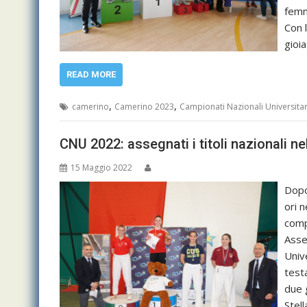
femmi
Con 
gioia
READ MORE
,
,
camerino
Camerino 2023
Campionati Nazionali Universitar
CNU 2022: assegnati i titoli nazionali n
15 Maggio 2022
Dopo
ori 
comp
Asseg
Univ
test
due 
Stel