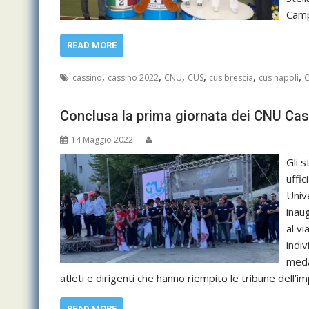
Camp
READ MORE
,
,
,
,
,
,
cassino
cassino 2022
CNU
CUS
cus brescia
cus napoli
C
Conclusa la prima giornata dei CNU Ca
14 Maggio 2022
Gli s
uffi
Univ
inau
al v
indiv
meda
atleti e dirigenti che hanno riempito le tribune dell
READ MORE