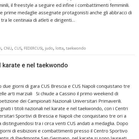
nili, il freestyle a seguire ed infine i combattimenti femminili.
le prime medaglie assegnate protagonisti anche gli abbracci di
 tra le centinaia di atleti e dirigenti…
,
,
,
,
,
,
i
CNU
CUS
FEDERCUSI
judo
lotta
taekwondo
el karate e nel taekwondo
 due giorni di gara CUS Brescia e CUS Napoli conquistano tre
nelle arti marziali Si chiude a Cassino il primo weekend di
etizione dei Campionati Nazionali Universitari Primaverili.
nati i titoli nazionali nel karate e nel taekwondo, con i Centri
ersitari Sportivi di Brescia e Napoli che conquistano tre ori a
a distinguendosi tra i circa venti CUS andati a medaglia. Dopo
giorni di esibizioni e combattimenti presso il Centro Sportivo
lantis di Piedimonte San Germano, nel karate si sono laureati