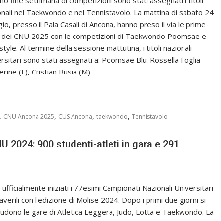
imo fine settimana di competizioni sono stati assegnati i titoli
onali nel Taekwondo e nel Tennistavolo. La mattina di sabato 24
io, presso il Pala Casali di Ancona, hanno preso il via le prime
 dei CNU 2025 con le competizioni di Taekwondo Poomsae e
tyle. Al termine della sessione mattutina, i titoli nazionali
ersitari sono stati assegnati a: Poomsae Blu: Rossella Foglia
erine (F), Cristian Busia (M)…
,
,
,
,
CNU Ancona 2025
CUS Ancona
taekwondo
Tennistavolo
U 2024: 900 studenti-atleti in gara e 291
ufficialmente iniziati i 77esimi Campionati Nazionali Universitari
verili con l’edizione di Molise 2024. Dopo i primi due giorni si
ludono le gare di Atletica Leggera, Judo, Lotta e Taekwondo. La