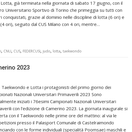
 Lotta, già terminata nella giornata di sabato 17 giugno, con il
ro Universitario Sportivo di Torino che primeggia su tutti con
i conquistati, grazie al dominio nelle discipline di lotta (6 ori) e
 (4 ori), seguito dal CUS Milano con 4 ori, mentre…
,
,
,
,
,
,
i
CNU
CUS
FEDERCUSI
judo
lotta
taekwondo
merino 2023
, Taekwondo e Lotta i protagonisti del primo giorno dei
ionati Nazionali Universitari Primaverili 2023 Sono
ialmente iniziati i 76esimi Campionati Nazionali Universitari
averili con l’edizione di Camerino 2023. La giornata inaugurale si
erta con il Taekwondo nelle prime ore del mattino: al via le
etizioni presso il Palasport Comunale di Castelraimondo
nciando con le forme individuali (specialità Poomsae) maschili e