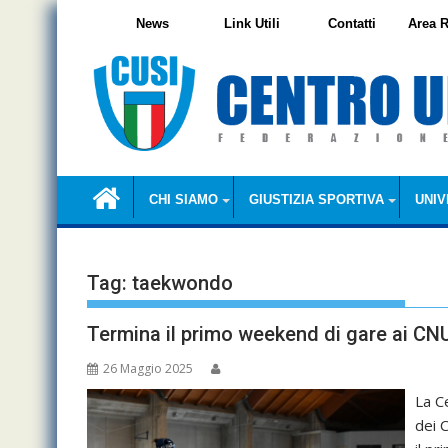
Skip
News
Link Utili
Contatti
Area R
to
content
CHI SIAMO
GIUSTIZIA SPORTIVA
UNIV
Tag:
taekwondo
Termina il primo weekend di gare ai C
26 Maggio 2025
La Ce
dei 