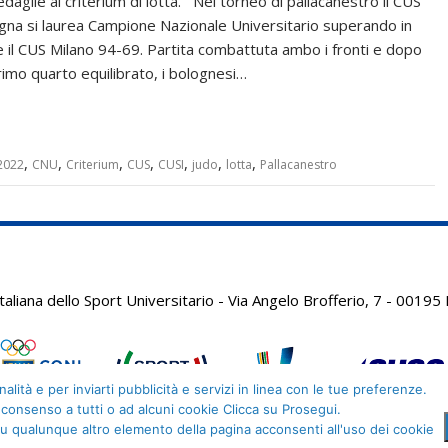
edaglie al criterium di lotta. Nel torneo di pallacanestro il CUS
gna si laurea Campione Nazionale Universitario superando in
le il CUS Milano 94-69. Partita combattuta ambo i fronti e dopo
rimo quarto equilibrato, i bolognesi…
,
,
,
,
,
,
,
2022
CNU
Criterium
CUS
CUSI
judo
lotta
Pallacanestro
aliana dello Sport Universitario - Via Angelo Brofferio, 7 - 001
alità e per inviarti pubblicità e servizi in linea con le tue preferenze.
 consenso a tutti o ad alcuni cookie Clicca su Prosegui.
u qualunque altro elemento della pagina acconsenti all'uso dei cookie