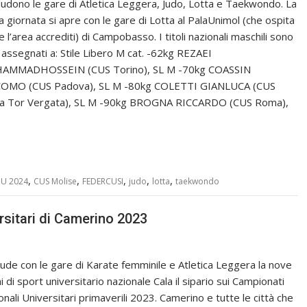
ludono le gare di Atletica Leggera, Judo, Lotta e Taekwondo. La
a giornata si apre con le gare di Lotta al PalaUnimol (che ospita
 l’area accrediti) di Campobasso. I titoli nazionali maschili sono
i assegnati a: Stile Libero M cat. -62kg REZAEI
AMMADHOSSEIN (CUS Torino), SL M -70kg COASSIN
OMO (CUS Padova), SL M -80kg COLETTI GIANLUCA (CUS
 Tor Vergata), SL M -90kg BROGNA RICCARDO (CUS Roma),
,
,
,
,
,
U 2024
CUS Molise
FEDERCUSI
judo
lotta
taekwondo
rsitari di Camerino 2023
hiude con le gare di Karate femminile e Atletica Leggera la nove
i di sport universitario nazionale Cala il sipario sui Campionati
onali Universitari primaverili 2023. Camerino e tutte le città che