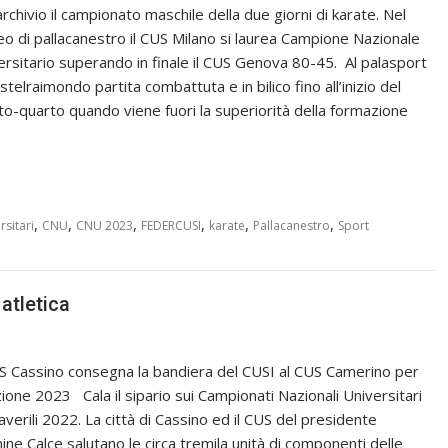
archivio il campionato maschile della due giorni di karate. Nel
eo di pallacanestro il CUS Milano si laurea Campione Nazionale
ersitario superando in finale il CUS Genova 80-45. Al palasport
stelraimondo partita combattuta e in bilico fino all’inizio del
to-quarto quando viene fuori la superiorità della formazione
,
,
,
,
,
,
sitari
CNU
CNU 2023
FEDERCUSI
karate
Pallacanestro
Sport
atletica
US Cassino consegna la bandiera del CUSI al CUS Camerino per
izione 2023 Cala il sipario sui Campionati Nazionali Universitari
averili 2022. La città di Cassino ed il CUS del presidente
ine Calce salutano le circa tremila unità di componenti delle