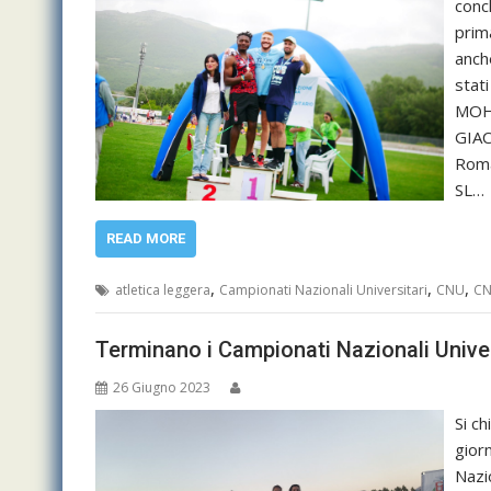
conc
prim
anche
stat
MOH
GIAC
Roma
SL…
READ MORE
,
,
,
atletica leggera
Campionati Nazionali Universitari
CNU
CN
Terminano i Campionati Nazionali Unive
26 Giugno 2023
Si c
giorn
Nazi