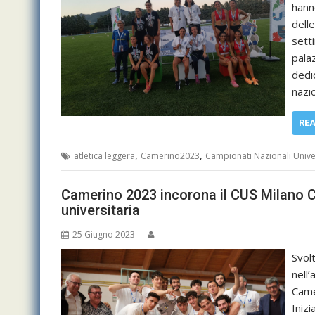
hann
dell
sett
pala
dedi
nazi
RE
,
,
atletica leggera
Camerino2023
Campionati Nazionali Univer
Camerino 2023 incorona il CUS Milano Ca
universitaria
25 Giugno 2023
Svol
nell
Came
Iniz