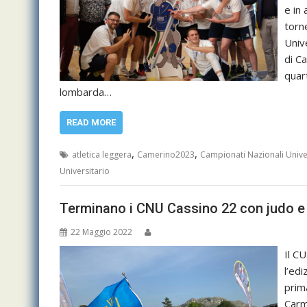
e in 
torn
Univ
di Ca
quar
lombarda…
READ MORE
,
,
atletica leggera
Camerino2023
Campionati Nazionali Univer
Universitario
Terminano i CNU Cassino 22 con judo e 
22 Maggio 2022
Il C
l’ed
prim
Carm