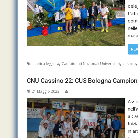
dele
L’at
dome
nelle
masc
RE
,
,
atletica leggera
Campionati Nazionali Universitari
cassino
CNU Cassino 22: CUS Bologna Campione d
21 Maggio 2022
Asse
nell
a Ca
Iniz
in a