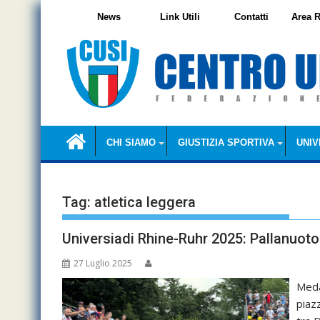
Skip
News
Link Utili
Contatti
Area R
to
content
CHI SIAMO
GIUSTIZIA SPORTIVA
UNIV
Tag:
atletica leggera
Universiadi Rhine-Ruhr 2025: Pallanuoto 
27 Luglio 2025
Medag
piaz