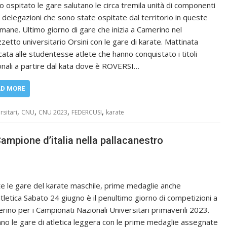
o ospitato le gare salutano le circa tremila unità di componenti
e delegazioni che sono state ospitate dal territorio in queste
imane. Ultimo giorno di gare che inizia a Camerino nel
zzetto universitario Orsini con le gare di karate. Mattinata
cata alle studentesse atlete che hanno conquistato i titoli
onali a partire dal kata dove è ROVERSI…
AD MORE
,
,
,
,
sitari
CNU
CNU 2023
FEDERCUSI
karate
mpione d’italia nella pallacanestro
te le gare del karate maschile, prime medaglie anche
’atletica Sabato 24 giugno è il penultimo giorno di competizioni a
rino per i Campionati Nazionali Universitari primaverili 2023.
iano le gare di atletica leggera con le prime medaglie assegnate