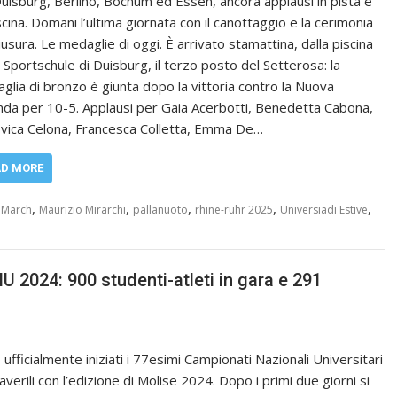
Duisburg, Berlino, Bochum ed Essen, ancora applausi in pista e
scina. Domani l’ultima giornata con il canottaggio e la cerimonia
iusura. Le medaglie di oggi. È arrivato stamattina, dalla piscina
o Sportschule di Duisburg, il terzo posto del Setterosa: la
glia di bronzo è giunta dopo la vittoria contro la Nuova
nda per 10-5. Applausi per Gaia Acerbotti, Benedetta Cabona,
vica Celona, Francesca Colletta, Emma De…
AD MORE
,
,
,
,
,
 March
Maurizio Mirarchi
pallanuoto
rhine-ruhr 2025
Universiadi Estive
U 2024: 900 studenti-atleti in gara e 291
ufficialmente iniziati i 77esimi Campionati Nazionali Universitari
verili con l’edizione di Molise 2024. Dopo i primi due giorni si