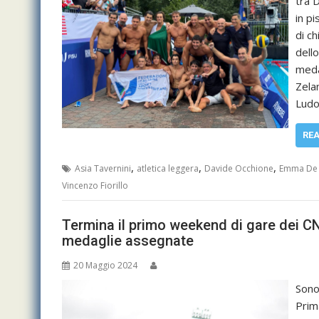
tra 
in pi
di ch
dell
meda
Zela
Ludo
RE
,
,
,
Asia Tavernini
atletica leggera
Davide Occhione
Emma De
Vincenzo Fiorillo
Termina il primo weekend di gare dei CN
medaglie assegnate
20 Maggio 2024
Sono 
Prima