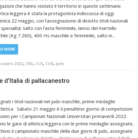
gazioni che hanno visitato il territorio in queste settimane.
letica leggera è stata la protagonista indiscussa di oggi
nica 22 maggio, con l’assegnazione di diciotto titoli nazionali
 specialità: salto con l’asta femminile, lancio del martello
hile (Kg 7.260), 400 Hs maschile e femminile, salto in…
AD MORE
,
,
,
,
,
cassino 2022
CNU
CUS
CUSI
judo
’Italia di pallacanestro
gnati i titoli nazionali nel judo maschile, prime medaglie
’atletica Sabato 21 maggio è il penultimo giorno di competizioni
ssino per i Campionati Nazionali Universitari primaverili 2022.
iano le gare di atletica leggera con le prime medaglie assegnate,
rchivio il campionato maschile della due giorni di judo, assegnate