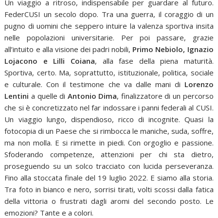
Un viaggio a ritroso, indispensabile per guardare al futuro.
FederCUSI un secolo dopo. Tra una guerra, il coraggio di un
pugno di uomini che seppero intuire la valenza sportiva insita
nelle popolazioni universitarie. Per poi passare, grazie
all’intuito e alla visione dei padri nobili,
Primo Nebiolo, Ignazio
Lojacono e Lilli Coiana
, alla fase della piena maturità.
Sportiva, certo. Ma, soprattutto, istituzionale, politica, sociale
e culturale. Con il testimone che va dalle mani di
Lorenzo
Lentini
a quelle di
Antonio Dima
, finalizzatore di un percorso
che si è concretizzato nel far indossare i panni federali al CUSI.
Un viaggio lungo, dispendioso, ricco di incognite. Quasi la
fotocopia di un Paese che si rimbocca le maniche, suda, soffre,
ma non molla. E si rimette in piedi. Con orgoglio e passione.
Sfoderando competenze, attenzioni per chi sta dietro,
proseguendo su un solco tracciato con lucida perseveranza.
Fino alla stoccata finale del 19 luglio 2022. E siamo alla storia.
Tra foto in bianco e nero, sorrisi tirati, volti scossi dalla fatica
della vittoria o frustrati dagli aromi del secondo posto. Le
emozioni? Tante e a colori.