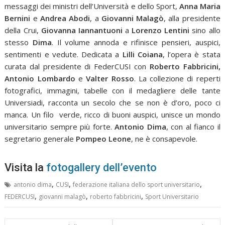
messaggi dei ministri dell’Università e dello Sport,
Anna Maria
Bernini
e
Andrea Abodi
, a
Giovanni Malagò
, alla presidente
della Crui,
Giovanna Iannantuoni
a
Lorenzo Lentini
sino allo
stesso
Dima
. Il volume annoda e rifinisce pensieri, auspici,
sentimenti e vedute. Dedicata a
Lilli Coiana
, l’opera è stata
curata dal presidente di FederCUSI con
Roberto Fabbricini,
Antonio Lombardo
e
Valter Rosso
. La collezione di reperti
fotografici, immagini, tabelle con il medagliere delle tante
Universiadi, racconta un secolo che se non è d’oro, poco ci
manca. Un filo verde, ricco di buoni auspici, unisce un mondo
universitario sempre più forte.
Antonio Dima
, con al fianco il
segretario generale
Pompeo Leone
, ne è consapevole.
Visita la
fotogallery dell’evento
,
,
,
antonio dima
CUSI
federazione italiana dello sport universitario
,
,
,
FEDERCUSI
giovanni malagò
roberto fabbricini
Sport Universitario
Navigazione