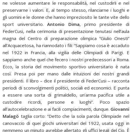
ne volesse aumentare le responsabilità, nel custodirli e nel
preservarne i valori. E, al tempo stesso, rilanciarne i luoghi e
gli uomini e le donne che hanno impreziosito le tante vite dello
sport universitario.
Antonio Dima
, primo presidente di
FederCusi, nella cerimonia di presentazione tenutasi nell’aula
magna del Centro di preparazione olimpica “Giulio Onesti”
all’Acquacetosa, ha riannodato i fili: “Sappiamo cosa è accaduto
nel 1922 in Francia, alla vigilia delle Olimpiadi di Parigi. E
sappiamo anche quel che fecero i nostri predecessori a Roma.
Ecco, la storia del movimento sportivo universitario è nata
così. Presa poi per mano dalle intuizioni dei nostri grandi
presidenti. Il libro – dice il presidente di FederCusi – racconta
periodi di sconvolgimenti politici, sociali ed economici. E punta
a essere una sorta di grimaldello, un’arma pacifica utile a
custodire ricordi, persone e luoghi”. Poco spazio
all’autocelebrazione e ai facili compiacimenti, dunque.
Giovanni
Malagò
taglia corto: “Detto che la sola parola Olimpiade nel
canovaccio di quei giochi universitari del 1922, usata oggi in
nemmeno un minuto avrebbe allertato gli uffici legali del Cio. È