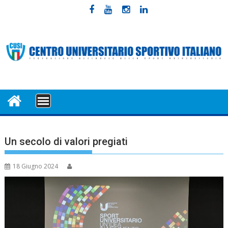
Skip
to
content
MENU
Un secolo di valori pregiati
18 Giugno 2024