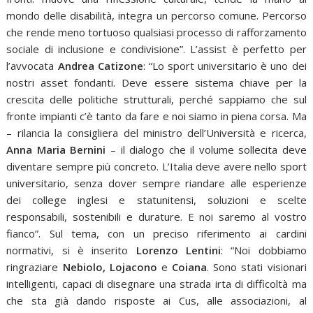
mondo delle disabilità, integra un percorso comune. Percorso
che rende meno tortuoso qualsiasi processo di rafforzamento
sociale di inclusione e condivisione”. L’assist è perfetto per
l’avvocata
Andrea Catizone
: “Lo sport universitario è uno dei
nostri asset fondanti. Deve essere sistema chiave per la
crescita delle politiche strutturali, perché sappiamo che sul
fronte impianti c’è tanto da fare e noi siamo in piena corsa. Ma
– rilancia la consigliera del ministro dell’Università e ricerca,
Anna Maria Bernini
– il dialogo che il volume sollecita deve
diventare sempre più concreto. L’Italia deve avere nello sport
universitario, senza dover sempre riandare alle esperienze
dei college inglesi e statunitensi, soluzioni e scelte
responsabili, sostenibili e durature. E noi saremo al vostro
fianco”. Sul tema, con un preciso riferimento ai cardini
normativi, si è inserito
Lorenzo Lentini
: “Noi dobbiamo
ringraziare
Nebiolo, Lojacono
e
Coiana
. Sono stati visionari
intelligenti, capaci di disegnare una strada irta di difficoltà ma
che sta già dando risposte ai Cus, alle associazioni, al