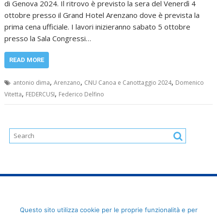
di Genova 2024. Il ritrovo è previsto la sera del Venerdì 4
ottobre presso il Grand Hotel Arenzano dove è prevista la
prima cena ufficiale. I lavori inizieranno sabato 5 ottobre
presso la Sala Congressi…
READ MORE
,
,
,
antonio dima
Arenzano
CNU Canoa e Canottaggio 2024
Domenico
,
,
Vitetta
FEDERCUSI
Federico Delfino
FederCUSI: Federazione Italiana dello Sport Universitario - Via
Questo sito utilizza cookie per le proprie funzionalità e per