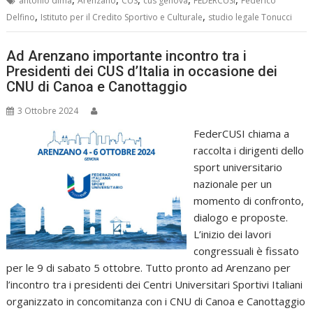
antonio dima
Arenzano
CUS
cus genova
FEDERCUSI
Federico
,
,
Delfino
Istituto per il Credito Sportivo e Culturale
studio legale Tonucci
Ad Arenzano importante incontro tra i
Presidenti dei CUS d’Italia in occasione dei
CNU di Canoa e Canottaggio
3 Ottobre 2024
FederCUSI chiama a
raccolta i dirigenti dello
sport universitario
nazionale per un
momento di confronto,
dialogo e proposte.
L’inizio dei lavori
congressuali è fissato
per le 9 di sabato 5 ottobre. Tutto pronto ad Arenzano per
l’incontro tra i presidenti dei Centri Universitari Sportivi Italiani
organizzato in concomitanza con i CNU di Canoa e Canottaggio