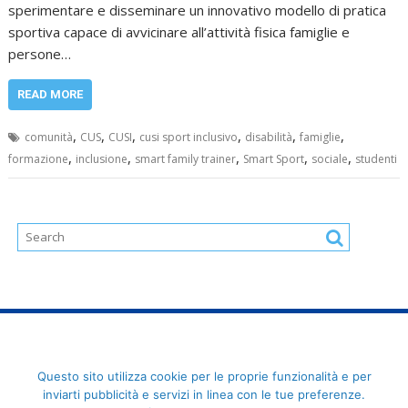
sperimentare e disseminare un innovativo modello di pratica
sportiva capace di avvicinare all’attività fisica famiglie e
persone…
READ MORE
,
,
,
,
,
,
comunità
CUS
CUSI
cusi sport inclusivo
disabilità
famiglie
,
,
,
,
,
formazione
inclusione
smart family trainer
Smart Sport
sociale
studenti
FederCUSI: Federazione Italiana dello Sport Universitario - Via
Questo sito utilizza cookie per le proprie funzionalità e per
Angelo Brofferio, 7 - 00195 Roma - C.F. 80109270589
inviarti pubblicità e servizi in linea con le tue preferenze.