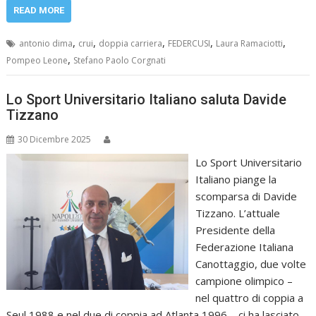
READ MORE
,
,
,
,
,
antonio dima
crui
doppia carriera
FEDERCUSI
Laura Ramaciotti
,
Pompeo Leone
Stefano Paolo Corgnati
Lo Sport Universitario Italiano saluta Davide
Tizzano
30 Dicembre 2025
Lo Sport Universitario
Italiano piange la
scomparsa di Davide
Tizzano. L’attuale
Presidente della
Federazione Italiana
Canottaggio, due volte
campione olimpico –
nel quattro di coppia a
Seul 1988 e nel due di coppia ad Atlanta 1996 – ci ha lasciato