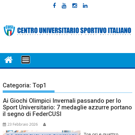
Skip
to
content
MENU
Categoria:
Top1
Ai Giochi Olimpici Invernali passando per lo
Sport Universitario: 7 medaglie azzurre portano
il segno di FederCUSI
23 Febbraio 2026
Tre ori e quattro