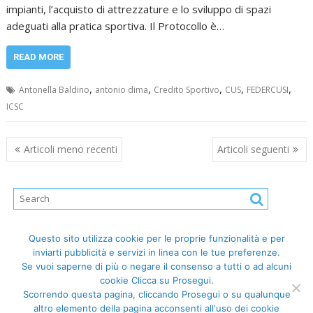
impianti, l’acquisto di attrezzature e lo sviluppo di spazi
adeguati alla pratica sportiva. Il Protocollo è…
READ MORE
,
,
,
,
,
Antonella Baldino
antonio dima
Credito Sportivo
CUS
FEDERCUSI
ICSC
Navigazione
Articoli meno recenti
Articoli seguenti
articoli
Questo sito utilizza cookie per le proprie funzionalità e per
inviarti pubblicità e servizi in linea con le tue preferenze.
Se vuoi saperne di più o negare il consenso a tutti o ad alcuni
cookie Clicca su Prosegui.
Scorrendo questa pagina, cliccando Prosegui o su qualunque
FederCUSI: Federazione Italiana dello Sport Universitario - Via
altro elemento della pagina acconsenti all'uso dei cookie