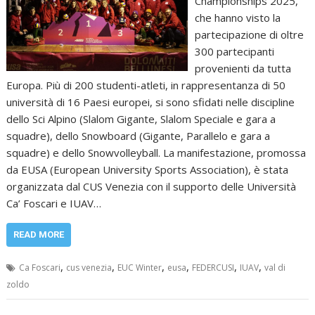
Championships 2025,
che hanno visto la
partecipazione di oltre
300 partecipanti
provenienti da tutta
Europa. Più di 200 studenti-atleti, in rappresentanza di 50
università di 16 Paesi europei, si sono sfidati nelle discipline
dello Sci Alpino (Slalom Gigante, Slalom Speciale e gara a
squadre), dello Snowboard (Gigante, Parallelo e gara a
squadre) e dello Snowvolleyball. La manifestazione, promossa
da EUSA (European University Sports Association), è stata
organizzata dal CUS Venezia con il supporto delle Università
Ca’ Foscari e IUAV…
READ MORE
,
,
,
,
,
,
Ca Foscari
cus venezia
EUC Winter
eusa
FEDERCUSI
IUAV
val di
zoldo