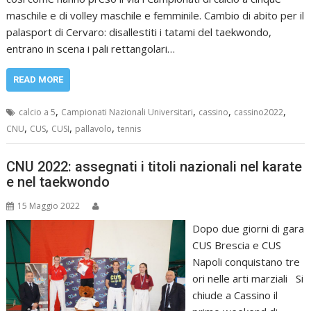
maschile e di volley maschile e femminile. Cambio di abito per il
palasport di Cervaro: disallestiti i tatami del taekwondo,
entrano in scena i pali rettangolari…
READ MORE
,
,
,
,
calcio a 5
Campionati Nazionali Universitari
cassino
cassino2022
,
,
,
,
CNU
CUS
CUSI
pallavolo
tennis
CNU 2022: assegnati i titoli nazionali nel karate
e nel taekwondo
15 Maggio 2022
Dopo due giorni di gara
CUS Brescia e CUS
Napoli conquistano tre
ori nelle arti marziali Si
chiude a Cassino il