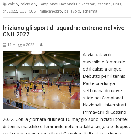
,
,
,
,
,
calcio
calcio a 5
Campionati Nazionali Universitari
cassino
CNU
,
,
,
,
,
cnu2022
CUS
CUSI
Pallacanestro
pallavolo
scherma
Iniziano gli sport di squadra: entrano nel vivo i
CNU 2022
17 Maggio 2022
Al via pallavolo
maschile e femminile
ed il calcio a cinque.
Debutto per il tennis
Parte una lunga
settimana di nuove
sfide nei Campionati
Nazionali Universitari
Primaverili di Cassino
2022. Con la giornata di lunedì 16 maggio sono iniziati i tornei
di tennis maschile e femminile nelle modalità singolo e doppio,
così come hanno preso il via i Campionati di calcio a cinque