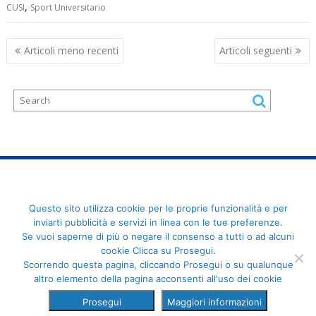
,
CUSI
Sport Universitario
Navigazione
Articoli meno recenti
Articoli seguenti
articoli
FederCUSI: Federazione Italiana dello Sport Universitario - Via
Questo sito utilizza cookie per le proprie funzionalità e per
Angelo Brofferio, 7 - 00195 Roma - C.F. 80109270589
inviarti pubblicità e servizi in linea con le tue preferenze.
Se vuoi saperne di più o negare il consenso a tutti o ad alcuni
cookie Clicca su Prosegui.
Scorrendo questa pagina, cliccando Prosegui o su qualunque
altro elemento della pagina acconsenti all'uso dei cookie
Prosegui
Maggiori informazioni