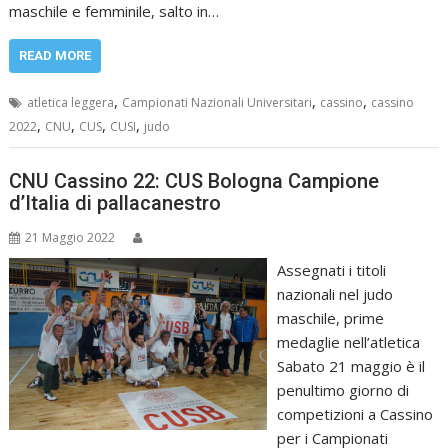
maschile e femminile, salto in…
READ MORE
,
,
,
atletica leggera
Campionati Nazionali Universitari
cassino
cassino
,
,
,
,
2022
CNU
CUS
CUSI
judo
CNU Cassino 22: CUS Bologna Campione
d’Italia di pallacanestro
21 Maggio 2022
Assegnati i titoli
nazionali nel judo
maschile, prime
medaglie nell’atletica
Sabato 21 maggio è il
penultimo giorno di
competizioni a Cassino
per i Campionati