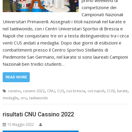
primo weekend di
competizione dei
Campionati Nazionali
Universitari Primaverili. Assegnati i titoli nazionali nel karate e
nel taekwondo, con i Centri Universitari Sportivi di Brescia e
Napoli che conquistano tre ori a testa distinguendosi tra i circa
venti CUS andati a medaglia. Dopo due giorni di esibizioni e
combattimenti presso il Centro Sportivo Stellantis di
Piedimonte San Germano, nel karate si sono laureati Campioni
Nazionali ben tredici studenti…
READ MORE
,
,
,
,
,
,
,
,
cassino
cassino 2022
CNU
CUS
cus brescia
cus napoli
CUSI
karate
,
,
medaglie
oro
taekwondo
risultati CNU Cassino 2022
15 Maggio 2022