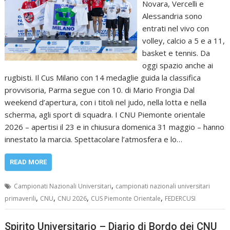
Novara, Vercelli e
Alessandria sono
entrati nel vivo con
volley, calcio a 5 e a 11,
basket e tennis. Da
oggi spazio anche ai
rugbisti. Il Cus Milano con 14 medaglie guida la classifica
provvisoria, Parma segue con 10. di Mario Frongia Dal
weekend d’apertura, con i titoli nel judo, nella lotta e nella
scherma, agli sport di squadra. I CNU Piemonte orientale
2026 – apertisi il 23 e in chiusura domenica 31 maggio – hanno
innestato la marcia. Spettacolare l’atmosfera e lo…
READ MORE
,
Campionati Nazionali Universitari
campionati nazionali universitari
,
,
,
,
primaverili
CNU
CNU 2026
CUS Piemonte Orientale
FEDERCUSI
Spirito Universitario – Diario di Bordo dei CNU