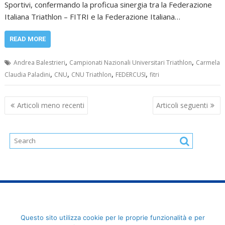
Sportivi, confermando la proficua sinergia tra la Federazione
Italiana Triathlon – FITRI e la Federazione Italiana…
READ MORE
,
,
Andrea Balestrieri
Campionati Nazionali Universitari Triathlon
Carmela
,
,
,
,
Claudia Paladini
CNU
CNU Triathlon
FEDERCUSI
fitri
Navigazione
Articoli meno recenti
Articoli seguenti
articoli
FederCUSI: Federazione Italiana dello Sport Universitario - Via
Questo sito utilizza cookie per le proprie funzionalità e per