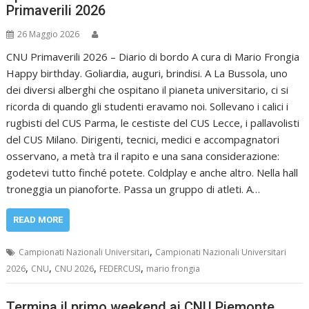
Primaverili 2026
26 Maggio 2026
CNU Primaverili 2026 – Diario di bordo A cura di Mario Frongia
Happy birthday. Goliardia, auguri, brindisi. A La Bussola, uno
dei diversi alberghi che ospitano il pianeta universitario, ci si
ricorda di quando gli studenti eravamo noi. Sollevano i calici i
rugbisti del CUS Parma, le cestiste del CUS Lecce, i pallavolisti
del CUS Milano. Dirigenti, tecnici, medici e accompagnatori
osservano, a metà tra il rapito e una sana considerazione:
godetevi tutto finché potete. Coldplay e anche altro. Nella hall
troneggia un pianoforte. Passa un gruppo di atleti. A…
READ MORE
,
Campionati Nazionali Universitari
Campionati Nazionali Universitari
,
,
,
,
2026
CNU
CNU 2026
FEDERCUSI
mario frongia
Termina il primo weekend ai CNU Piemonte