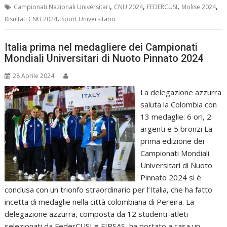
,
,
,
,
Campionati Nazionali Universitari
CNU 2024
FEDERCUSI
Molise 2024
,
Risultati CNU 2024
Sport Universitario
Italia prima nel medagliere dei Campionati
Mondiali Universitari di Nuoto Pinnato 2024
28 Aprile 2024
La delegazione azzurra
saluta la Colombia con
13 medaglie: 6 ori, 2
argenti e 5 bronzi La
prima edizione dei
Campionati Mondiali
Universitari di Nuoto
Pinnato 2024 si è
conclusa con un trionfo straordinario per l’Italia, che ha fatto
incetta di medaglie nella città colombiana di Pereira. La
delegazione azzurra, composta da 12 studenti-atleti
selezionati da FederCUSI e FIPSAS, ha portato a casa un