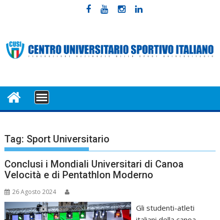
Skip
to
content
MENU
Tag:
Sport Universitario
Conclusi i Mondiali Universitari di Canoa
Velocità e di Pentathlon Moderno
26 Agosto 2024
Gli studenti-atleti
italiani della canoa