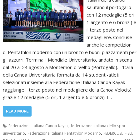
salutano il portogallo
con 12 medaglie (5 ori,
1 argento e 6 bronzi) e
il terzo posto nel
medagliere. Concluse
anche le competizioni
di Pentathlon moderno con un bronzo e buoni piazzamenti per
gli azzurri. Termina il Mondiale Universitario, andato in scena
dal 20 al 24 agosto a Montemor-o-Velho (Portogallo). L’Italia
della Canoa Universitaria formata da 14 studenti-atleti
selezionati insieme alla Federazione Italiana Canoa Kayak
raggiunge il terzo posto nel medagliere della Canoa Velocità
grazie 12 medaglie (5 ori, 1 argento e 6 bronzi). I…
READ MORE
,
Federazione Italiana Canoa-Kayak
federazione italiana dello sport
,
,
,
,
universitario
Federazione Italiana Pentathlon Moderno
FEDERCUSI
FISU